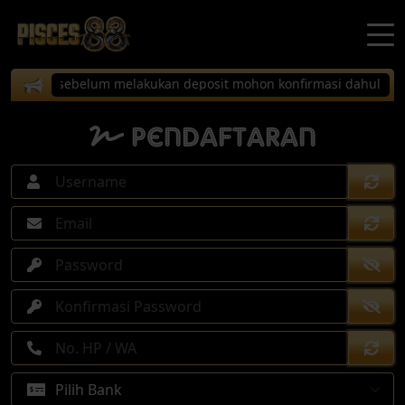
kendala sebelum melakukan deposit mohon konfirmasi dahulu ke cs
Pendaftaran