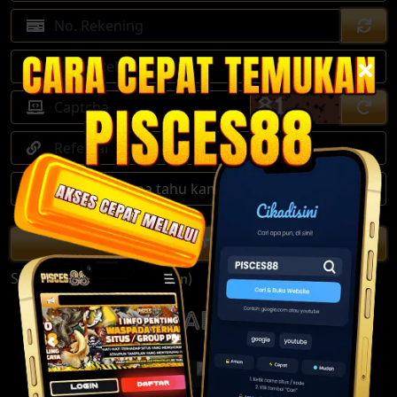
DAFTAR
Sudah punya akun ? (
)
Login
Available Bank