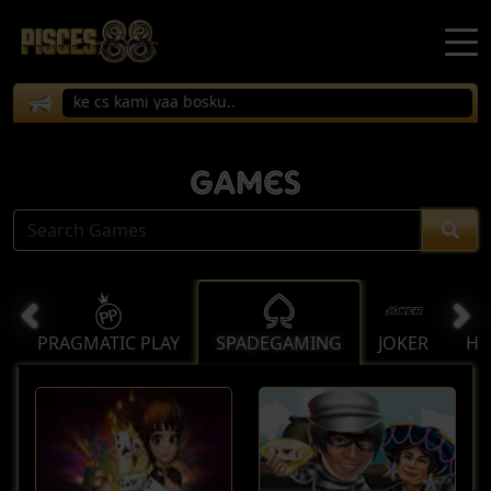
e cs kami yaa bosku..
Games
PRAGMATIC PLAY
SPADEGAMING
JOKER
HA