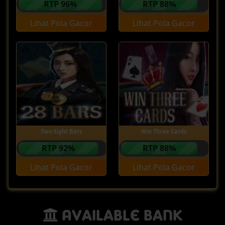
RTP 96%
RTP 88%
Lihat Pola Gacor
Lihat Pola Gacor
Two Eight Bars
Win Three Cards
RTP 92%
RTP 88%
Lihat Pola Gacor
Lihat Pola Gacor
Available Bank