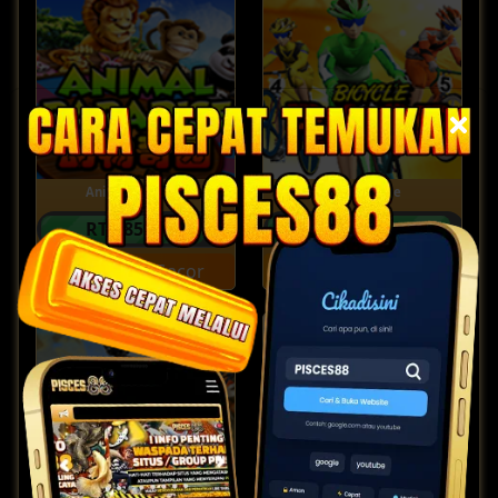
Animal Paradise
Bicycle Race
RTP 85%
RTP 95%
Lihat Pola Gacor
Lihat Pola Gacor