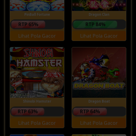
PinBall Fortune
Dragon Clan
RTP 65%
RTP 84%
Lihat Pola Gacor
Lihat Pola Gacor
Shinobi Hamster
Dragon Boat
RTP 63%
RTP 64%
Lihat Pola Gacor
Lihat Pola Gacor